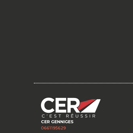
CER GENNIGES
0661195629